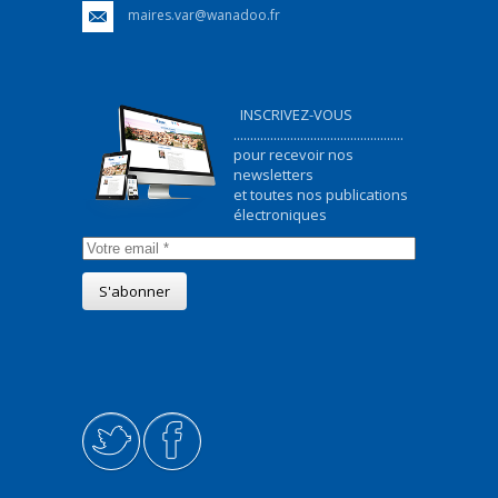
maires.var@wanadoo.fr
INSCRIVEZ-VOUS
...................................................
pour recevoir nos
newsletters
et toutes nos publications
électroniques