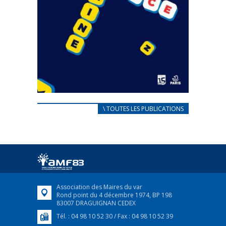
CARNET D’ACCUEIL
\ TOUTES LES PUBLICATIONS
FRANÇAIS/UKRAINIEN
25 avril 2022
Afin d’accompagner au mieux les réfugiés
ukrainiens arrivés en France,...
FEUILLETER
Association des Maires du var
Rond point du 4 décembre 1974, BP 198
83007 DRAGUIGNAN CEDEX
Tél. : 04 98 10 52 30 / Fax : 04 98 10 52 39