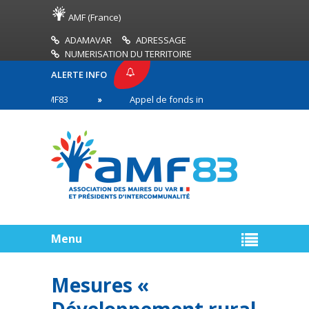
AMF (France)
ADAMAVAR
ADRESSAGE
NUMERISATION DU TERRITOIRE
ALERTE INFO
SSE AMF83
Appel de fonds incendies de forêt
 en première ligne
Menu
Mesures «