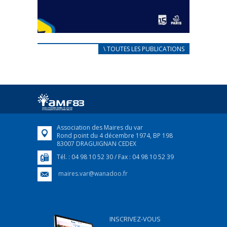
CARNET D’ACCUEIL
\ TOUTES LES PUBLICATIONS
FRANÇAIS/UKRAINIEN
25 avril 2022
Afin d’accompagner au mieux les réfugiés
ukrainiens arrivés en France,...
FEUILLETER
Association des Maires du var
Rond point du 4 décembre 1974, BP 198
83007 DRAGUIGNAN CEDEX
Tél. : 04 98 10 52 30 / Fax : 04 98 10 52 39
maires.var@wanadoo.fr
INSCRIVEZ-VOUS