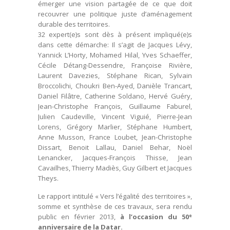
émerger une vision partagée de ce que doit
recouvrer une politique juste d’aménagement
durable des territoires.
32 expert(e)s sont dès à présent impliqué(e)s
dans cette démarche: Il s’agit de Jacques Lévy,
Yannick L’Horty, Mohamed Hilal, Yves Schaeffer,
Cécile Détang-Dessendre, Françoise Rivière,
Laurent Davezies, Stéphane Rican, Sylvain
Broccolichi, Choukri Ben-Ayed, Danièle Trancart,
Daniel Filâtre, Catherine Soldano, Hervé Guéry,
Jean-Christophe François, Guillaume Faburel,
Julien Caudeville, Vincent Viguié, Pierre-Jean
Lorens, Grégory Marlier, Stéphane Humbert,
Anne Musson, France Loubet, Jean-Christophe
Dissart, Benoit Lallau, Daniel Behar, Noël
Lenancker, Jacques-François Thisse, Jean
Cavailhes, Thierry Madiès, Guy Gilbert et Jacques
Theys.
Le rapport intitulé « Vers l’égalité des territoires »,
somme et synthèse de ces travaux, sera rendu
public en février 2013,
à l’occasion du 50
e
anniversaire de la Datar.