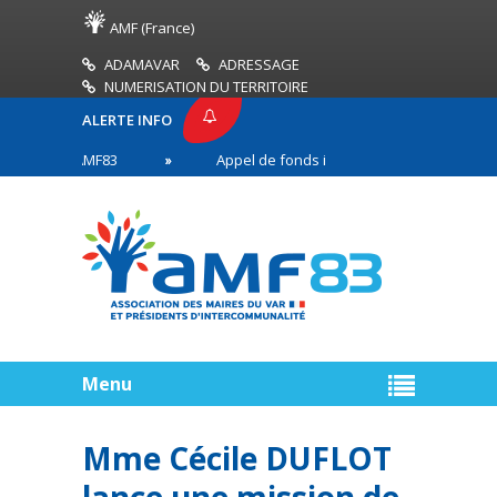
AMF (France)
ADAMAVAR
ADRESSAGE
NUMERISATION DU TERRITOIRE
ALERTE INFO
RESSE AMF83
Appel de fonds incendies de forêt
s en première ligne
Menu
Mme Cécile DUFLOT