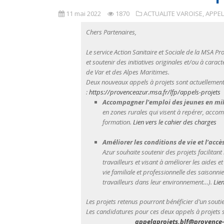
11 mai 2022
1870
ACTUALITE VAROISE
,
APPEL
Chers Partenaires,
Le service Action Sanitaire et Sociale de la MSA 
et soutenir des initiatives originales et/ou à ca
de Var et des Alpes Maritimes.
Deux nouveaux appels à projets sont actuellement e
:
https://provenceazur.msa.fr/
lfp/appels-projets
Accompagner l’emploi des jeunes en mil
en zones rurales qui visent à repérer, accom
formation.
Lien vers le cahier des charges
Améliorer les conditions de vie et l’acc
Azur souhaite soutenir des projets facilitant 
travailleurs et visant à améliorer les aides et
vie familiale et professionnelle des saisonnie
travailleurs dans leur environnement…).
Lien
Les projets retenus pourront bénéficier d’un soutie
Les candidatures pour ces deux appels à projets 
appelaprojets.blf@provence-