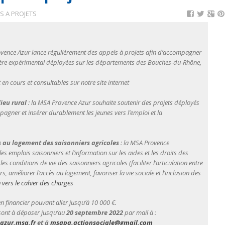
S A PROJETS
Provence Azur lance régulièrement des appels à projets afin d’accompagner
ractère expérimental déployées sur les départements des Bouches-du-Rhône,
n cours et consultables sur notre site internet
ieu rural
: la MSA Provence Azur souhaite soutenir des projets déployés
pagner et insérer durablement les jeunes vers l’emploi et la
ès au logement des saisonniers agricoles
: la MSA Provence
les emplois saisonniers et l’information sur les aides et les droits des
 les conditions de vie des saisonniers agricoles (faciliter l’articulation entre
rs, améliorer l’accès au logement, favoriser la vie sociale et l’inclusion des
 vers le cahier des charges
n financier pouvant aller jusqu’à 10 000 €.
sont à déposer jusqu’au
20 septembre 2022
par mail à :
azur.msa.fr
et à
msapa.actionsociale@gmail.
com