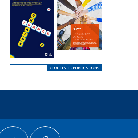
des conflits
l’élu local
d’intérêts
3 avril 2024
18 septembre 2023
Mise à jour avril
FEUILLETER
2024
FEUILLETER
La solidarité
au coeur de
CARNET
\ TOUTES LES PUBLICATIONS
nos actions
D’ACCUEIL
18 septembre 2023
FRANÇAIS/UKRAINIEN
25 avril 2022
FEUILLETER
Afin
d’accompagner
au mieux les
réfugiés
ukrainiens arrivés
en France,...
FEUILLETER