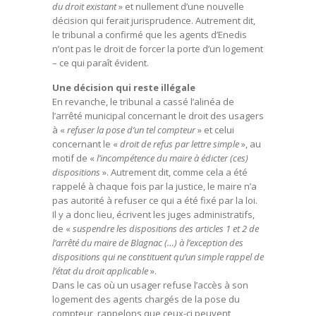
du droit existant
» et nullement d’une nouvelle
décision qui ferait jurisprudence. Autrement dit,
le tribunal a confirmé que les agents d’Enedis
n’ont pas le droit de forcer la porte d’un logement
– ce qui paraît évident.
Une décision qui reste illégale
En revanche, le tribunal a cassé l’alinéa de
l’arrêté municipal concernant le droit des usagers
à «
refuser la pose d’un tel compteur
» et celui
concernant le «
droit de refus par lettre simple
», au
motif de «
l’incompétence du maire à édicter (ces)
dispositions
». Autrement dit, comme cela a été
rappelé à chaque fois par la justice, le maire n’a
pas autorité à refuser ce qui a été fixé par la loi.
Il y a donc lieu, écrivent les juges administratifs,
de «
suspendre les dispositions des articles 1 et 2 de
l’arrêté du maire de Blagnac (…) à l’exception des
dispositions qui ne constituent qu’un simple rappel de
l’état du droit applicable
».
Dans le cas où un usager refuse l’accès à son
logement des agents chargés de la pose du
compteur, rappelons que ceux-ci peuvent