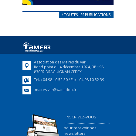
CARNET D’ACCUEIL
\ TOUTES LES PUBLICATIONS
FRANÇAIS/UKRAINIEN
25 avril 2022
Afin d’accompagner au mieux les réfugiés
ukrainiens arrivés en France,...
FEUILLETER
Association des Maires du var
Rond point du 4 décembre 1974, BP 198
83007 DRAGUIGNAN CEDEX
Tél. : 04 98 10 52 30 / Fax : 04 98 10 52 39
maires.var@wanadoo.fr
INSCRIVEZ-VOUS
...................................................
pour recevoir nos
newsletters