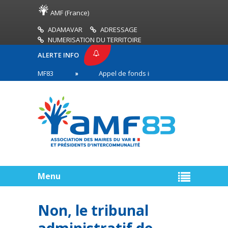
AMF (France)
ADAMAVAR
ADRESSAGE
NUMERISATION DU TERRITOIRE
ALERTE INFO
ESSE AMF83
Appel de fonds incendies de forêt
s en première ligne
Menu
Non, le tribunal