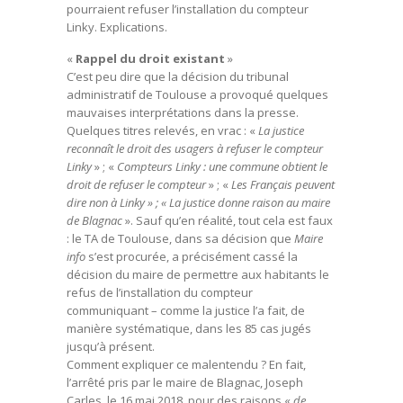
pourraient refuser l’installation du compteur
Linky. Explications.
«
Rappel du droit existant
»
C’est peu dire que la décision du tribunal
administratif de Toulouse a provoqué quelques
mauvaises interprétations dans la presse.
Quelques titres relevés, en vrac : «
La justice
reconnaît le droit des usagers à refuser le compteur
Linky
» ; «
Compteurs Linky : une commune obtient le
droit de refuser le compteur
» ; «
Les Français peuvent
dire non à Linky » ; « La justice donne raison au maire
de Blagnac
». Sauf qu’en réalité, tout cela est faux
: le TA de Toulouse, dans sa décision que
Maire
info
s’est procurée, a précisément cassé la
décision du maire de permettre aux habitants le
refus de l’installation du compteur
communiquant – comme la justice l’a fait, de
manière systématique, dans les 85 cas jugés
jusqu’à présent.
Comment expliquer ce malentendu ? En fait,
l’arrêté pris par le maire de Blagnac, Joseph
Carles, le 16 mai 2018, pour des raisons «
de