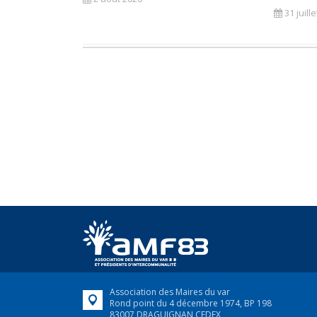
31 juill
Association des Maires du var
Rond point du 4 décembre 1974, BP 198
83007 DRAGUIGNAN CEDEX