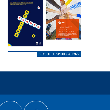
des conflits
l’élu local
d’intérêts
3 avril 2024
18 septembre 2023
Mise à jour avril
FEUILLETER
2024
FEUILLETER
La solidarité
au coeur de
CARNET
\ TOUTES LES PUBLICATIONS
nos actions
D’ACCUEIL
18 septembre 2023
FRANÇAIS/UKRAINIEN
25 avril 2022
FEUILLETER
Afin
d’accompagner
au mieux les
réfugiés
ukrainiens arrivés
en France,...
FEUILLETER