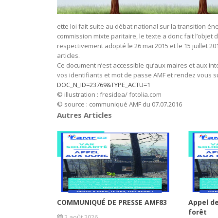
ette loi fait suite au débat national sur la transition
commission mixte paritaire, le texte a donc fait l’objet
respectivement adopté le 26 mai 2015 et le 15 juillet 201
articles.
Ce document n’est accessible qu’aux maires et aux in
vos identifiants et mot de passe AMF et rendez vous su
DOC_N_ID=23769&TYPE_ACTU=1
© illustration : fresidea/ fotolia.com
© source : communiqué AMF du 07.07.2016
Autres Articles
COMMUNIQUÉ DE PRESSE AMF83
Appel de
forêt
2 août 2026