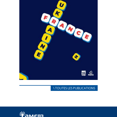
CARNET D’ACCUEIL
\ TOUTES LES PUBLICATIONS
FRANÇAIS/UKRAINIEN
25 avril 2022
Afin d’accompagner au mieux les réfugiés
ukrainiens arrivés en France,...