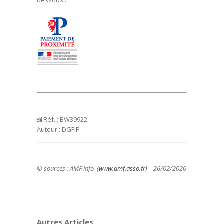
dessous :
Réf. : BW39922
Auteur : DGFiP
© sources : AMF info (
www.amf.asso.fr
) – 26/02/2020
Autres Articles