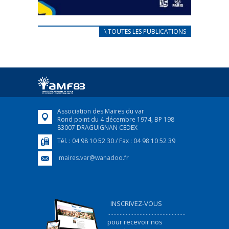
CARNET D’ACCUEIL
\ TOUTES LES PUBLICATIONS
FRANÇAIS/UKRAINIEN
25 avril 2022
Afin d’accompagner au mieux les réfugiés
ukrainiens arrivés en France,...
FEUILLETER
Association des Maires du var
Rond point du 4 décembre 1974, BP 198
83007 DRAGUIGNAN CEDEX
Tél. : 04 98 10 52 30 / Fax : 04 98 10 52 39
maires.var@wanadoo.fr
INSCRIVEZ-VOUS
...................................................
pour recevoir nos