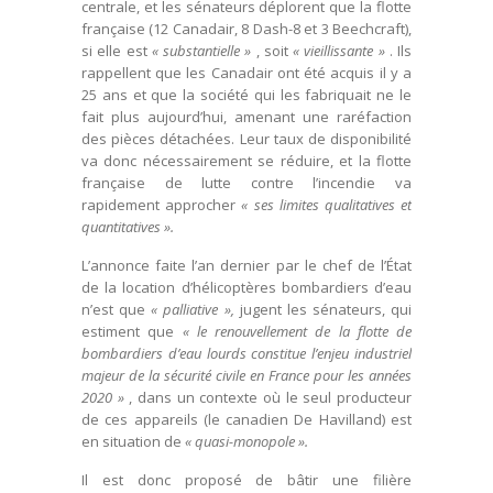
centrale, et les sénateurs déplorent que la flotte
française (12 Canadair, 8 Dash-8 et 3 Beechcraft),
si elle est
« substantielle »
, soit
« vieillissante »
. Ils
rappellent que les Canadair ont été acquis il y a
25 ans et que la société qui les fabriquait ne le
fait plus aujourd’hui, amenant une raréfaction
des pièces détachées. Leur taux de disponibilité
va donc nécessairement se réduire, et la flotte
française de lutte contre l’incendie va
rapidement approcher
« ses limites qualitatives et
quantitatives ».
L’annonce faite l’an dernier par le chef de l’État
de la location d’hélicoptères bombardiers d’eau
n’est que
« palliative »,
jugent les sénateurs, qui
estiment que
« le renouvellement de la flotte de
bombardiers d’eau lourds constitue l’enjeu industriel
majeur de la sécurité civile en France pour les années
2020 »
, dans un contexte où le seul producteur
de ces appareils (le canadien De Havilland) est
en situation de
« quasi-monopole ».
Il est donc proposé de bâtir une filière