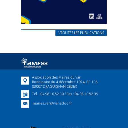
CARNET D’ACCUEIL
\ TOUTES LES PUBLICATIONS
FRANÇAIS/UKRAINIEN
25 avril 2022
Afin d’accompagner au mieux les réfugiés
ukrainiens arrivés en France,...
FEUILLETER
Association des Maires du var
Rond point du 4 décembre 1974, BP 198
83007 DRAGUIGNAN CEDEX
Tél. : 04 98 10 52 30 / Fax : 04 98 10 52 39
maires.var@wanadoo.fr