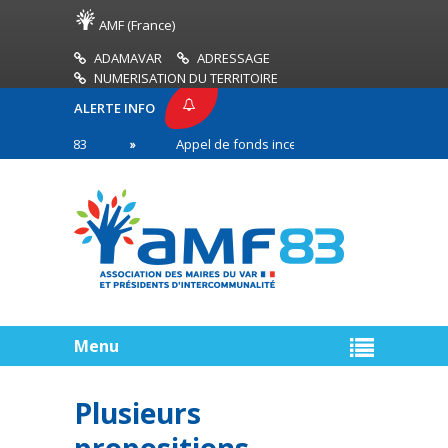
AMF (France)
ADAMAVAR
ADRESSAGE
NUMERISATION DU TERRITOIRE
ALERTE INFO
E AMF83
Appel de fonds incendies de forêt
Ré
première ligne
Menu
Plusieurs