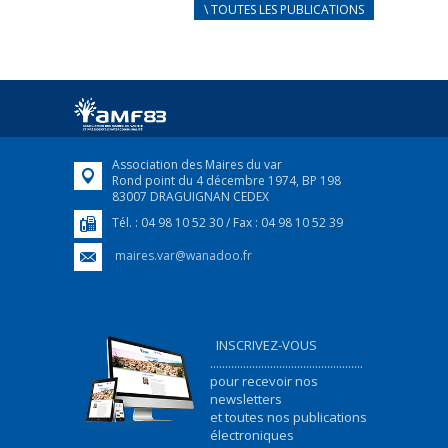
CARNET D’ACCUEIL
\ TOUTES LES PUBLICATIONS
FRANÇAIS/UKRAINIEN
25 avril 2022
Afin d’accompagner au mieux les réfugiés
ukrainiens arrivés en France,...
FEUILLETER
Association des Maires du var
Rond point du 4 décembre 1974, BP 198
83007 DRAGUIGNAN CEDEX
Tél. : 04 98 10 52 30 / Fax : 04 98 10 52 39
maires.var@wanadoo.fr
INSCRIVEZ-VOUS
...................................................
pour recevoir nos
newsletters
et toutes nos publications
électroniques