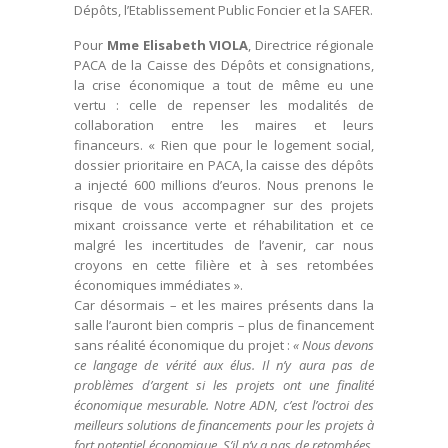
Dépôts, l’Etablissement Public Foncier et la SAFER.
Pour
Mme Elisabeth VIOLA
, Directrice régionale
PACA de la Caisse des Dépôts et consignations,
la crise économique a tout de même eu une
vertu : celle de repenser les modalités de
collaboration entre les maires et leurs
financeurs. « Rien que pour le logement social,
dossier prioritaire en PACA, la caisse des dépôts
a injecté 600 millions d’euros. Nous prenons le
risque de vous accompagner sur des projets
mixant croissance verte et réhabilitation et ce
malgré les incertitudes de l’avenir, car nous
croyons en cette filière et à ses retombées
économiques immédiates ».
Car désormais – et les maires présents dans la
salle l’auront bien compris – plus de financement
sans réalité économique du projet :
« Nous devons
ce langage de vérité aux élus. Il n’y aura pas de
problèmes d’argent si les projets ont une finalité
économique mesurable. Notre ADN, c’est l’octroi des
meilleurs solutions de financements pour les projets à
fort potentiel économique. S’il n’y a pas de retombées,