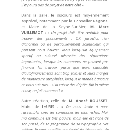
il n’y aura pas de projet de notre côté ».
Dans la salle, le discours est moyennement
apprécié, notamment par le Conseiller Régional
et Maire de la Seyne-Sur-Mer,
M. Marc
VUILLEMOT
:
« Un projet doit -être rentable pour
trouver des financements : OK, jusqu’ici, rien
d’anormal ou de particulièrement scandaleux qui
puissent nous heurter. Mais lorsqu’un équipement
sportif ou culturel nécessite des réparations
importantes, lorsque les communes ne peuvent pas
financer les travaux parce que leurs capacités
d’autofinancements sont trop faibles et leurs marges
de manoeuvre atrophiées, lorsque le monde bancaire
ne nous suit pas… si la caisse des dépôts fait la même
chose, on fait comment? »
Autre réaction, celle de
M. André ROUSSET
,
Maire de LAURIS
: « On nous invite à nous
rassembler avec les communes les plus riches. Moi,
ma commune est très pauvre, mais elle est riche de
son passé, de sa géographie, de sa typographie. Ses
critères là sont sacrifiés sur l’autel de l’économie, de