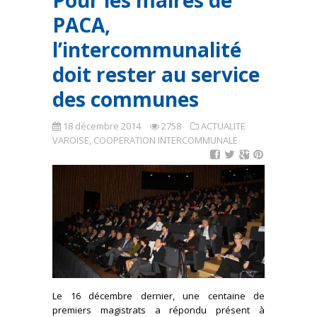
Pour les maires de
PACA,
l’intercommunalité
doit rester au service
des communes
18 décembre 2014
2758
ACTUALITE
VAROISE
,
COOPERATION INTERCOMMUNALE
Le 16 décembre dernier, une centaine de
premiers magistrats a répondu présent à