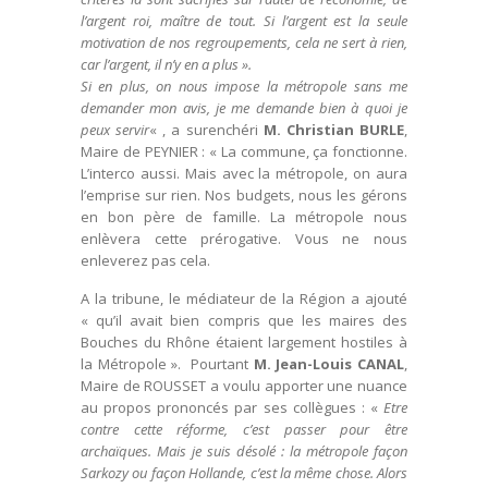
l’argent roi, maître de tout. Si l’argent est la seule
motivation de nos regroupements, cela ne sert à rien,
car l’argent, il n’y en a plus ».
Si en plus, on nous impose la métropole sans me
demander mon avis, je me demande bien à quoi je
peux servir
« , a surenchéri
M. Christian BURLE
,
Maire de PEYNIER : « La commune, ça fonctionne.
L’interco aussi. Mais avec la métropole, on aura
l’emprise sur rien. Nos budgets, nous les gérons
en bon père de famille. La métropole nous
enlèvera cette prérogative. Vous ne nous
enleverez pas cela.
A la tribune, le médiateur de la Région a ajouté
« qu’il avait bien compris que les maires des
Bouches du Rhône étaient largement hostiles à
la Métropole ». Pourtant
M. Jean-Louis CANAL
,
Maire de ROUSSET a voulu apporter une nuance
au propos prononcés par ses collègues : «
Etre
contre cette réforme, c’est passer pour être
archaïques. Mais je suis désolé : la métropole façon
Sarkozy ou façon Hollande, c’est la même chose. Alors