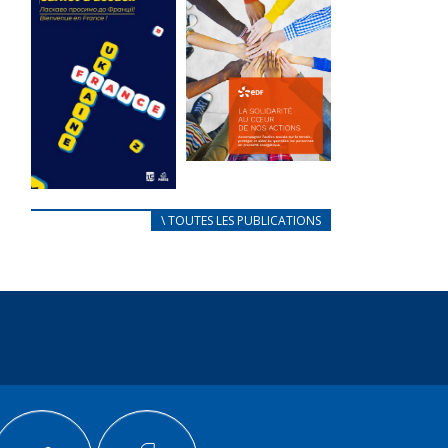
des conflits
l’élu local
d’intérêts
3 avril 2024
18 septembre 2023
Mise à jour avril
FEUILLETER
2024
FEUILLETER
La solidarité
au coeur de
CARNET
\ TOUTES LES PUBLICATIONS
nos actions
D’ACCUEIL
18 septembre 2023
FRANÇAIS/UKRAINIEN
25 avril 2022
FEUILLETER
Afin
d’accompagner
au mieux les
réfugiés
ukrainiens arrivés
en France,...
FEUILLETER