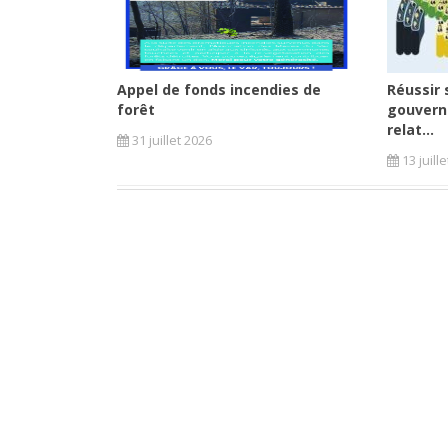
Appel de fonds incendies de
Réussir 
forêt
gouvern
relat...
31 juillet 2026
13 juill