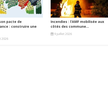
son pacte de
Incendies : l’AMF mobilisée aux
ance : construire une
côtés des commune...
9 juillet 2026
et 2026