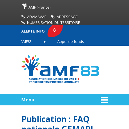
AMF (France)
ADAMAVAR
ADRESSAGE
NUMERISATION DU TERRITOIRE
ALERTE INFO
PRESSE AMF83
Appel de fonds incendies de forêt
res en première ligne
Menu
Publication : FAQ