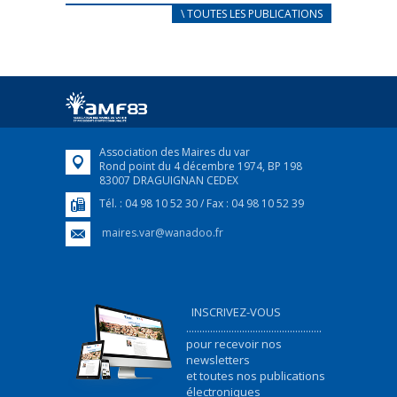
CARNET D’ACCUEIL
\ TOUTES LES PUBLICATIONS
FRANÇAIS/UKRAINIEN
25 avril 2022
Afin d’accompagner au mieux les réfugiés
ukrainiens arrivés en France,...
FEUILLETER
Association des Maires du var
Rond point du 4 décembre 1974, BP 198
83007 DRAGUIGNAN CEDEX
Tél. : 04 98 10 52 30 / Fax : 04 98 10 52 39
maires.var@wanadoo.fr
INSCRIVEZ-VOUS
...................................................
pour recevoir nos
newsletters
et toutes nos publications
électroniques