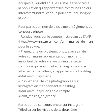
équipes au quotidien. Elle illustre les services à
la population qu’apportent les communes et leur
intercommunalité, chaque jour et tout au long de
la vie.
Pour participer, rien de plus simple (
règlement du
concours photo
) :
– Rendez-vous sur le compte Instagram de l’AMF
(
https://www.instagram.com/amf_maires_de_france/
)
pour le suivre.
– Prenez une ou plusieurs photos au sein de
votre commune représentant un moment
important de votre vie, ou un lieu de cette
commune qui vous plaît et témoigne de votre
attachement à celle-ci, et apposez-lui le hashtag
#MaCommuneJyTiens.
– Publiez ensuite vos photographies sur
Instagram en mentionnant le hashtag
#MaCommuneJyTiens et le compte
@amf_maires_de_france.
Participer au concours photo sur Instagram
Télécharger les visuels de la deuxième