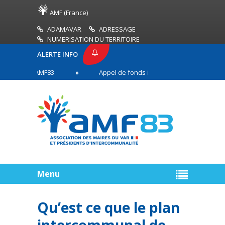
AMF (France)
ADAMAVAR
ADRESSAGE
NUMERISATION DU TERRITOIRE
ALERTE INFO
RESSE AMF83
Appel de fonds incendies de forêt
es en première ligne
Menu
Qu’est ce que le plan