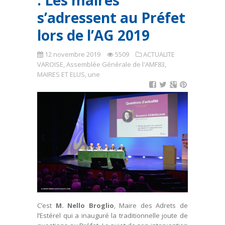
: Les maires
s’adressent au Préfet
lors de l’AG 2019
12 novembre 2019
5509
ACTUALITE
VAROISE
,
Assemblée Générale de l'AMF83
,
MAIRES ET ELUS
,
une
C’est
M. Nello Broglio
, Maire des Adrets de
l’Estérel qui a inauguré la traditionnelle joute de