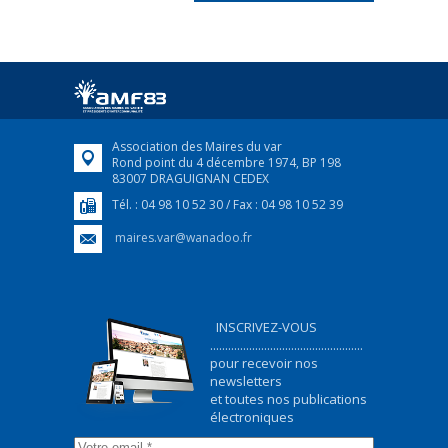
FRANÇAIS/UKRAINIEN
25 avril 2022
Afin d’accompagner au mieux les réfugiés
ukrainiens arrivés en France,...
FEUILLETER
Association des Maires du var
Rond point du 4 décembre 1974, BP 198
83007 DRAGUIGNAN CEDEX
Tél. : 04 98 10 52 30 / Fax : 04 98 10 52 39
maires.var@wanadoo.fr
INSCRIVEZ-VOUS
...................................................
pour recevoir nos
newsletters
et toutes nos publications
électroniques