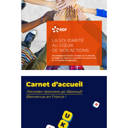
La solidarité au coeur de nos
actions
18 septembre 2023
105342 Total 0 Votes 0 0 Aidez-nous à
améliorer...
FEUILLETER