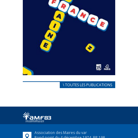
CARNET D’ACCUEIL
\ TOUTES LES PUBLICATIONS
FRANÇAIS/UKRAINIEN
25 avril 2022
Afin d’accompagner au mieux les réfugiés
ukrainiens arrivés en France,...
FEUILLETER
Association des Maires du var
Rond point du 4 décembre 1974, BP 198