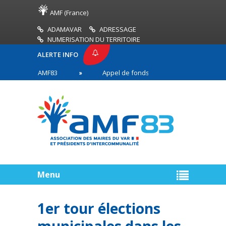
AMF (France)
ADAMAVAR
ADRESSAGE
NUMERISATION DU TERRITOIRE
ALERTE INFO
 PRESSE AMF83
Appel de fonds incendies de forêt
ires en première ligne
Menu
1er tour élections