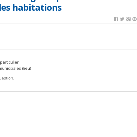
des habitations
particulier
unicipales (lieu)
uestion.