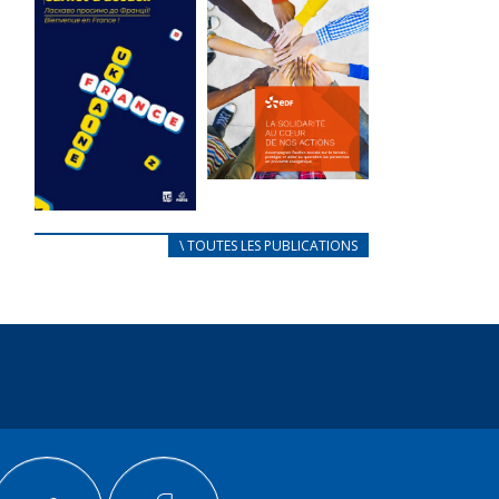
des conflits
l’élu local
d’intérêts
3 avril 2024
18 septembre 2023
Mise à jour avril
105517 Total 0
2024 233241
Votes 0 0 Aidez-
Total 0 Votes 0...
nous à
améliorer...
FEUILLETER
FEUILLETER
La solidarité
au coeur de
CARNET
\ TOUTES LES PUBLICATIONS
nos actions
D’ACCUEIL
18 septembre 2023
FRANÇAIS/UKRAINIEN
25 avril 2022
105502 Total 0
Votes 0 0 Aidez-
Afin
nous à
d’accompagner
améliorer...
au mieux les
réfugiés
FEUILLETER
ukrainiens arrivés
en France,...
FEUILLETER