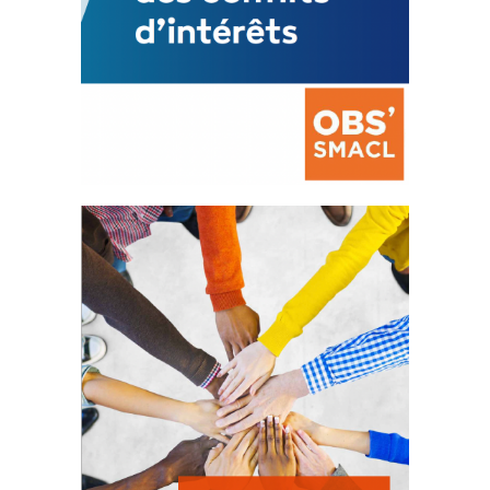
La prévention des conflits
d’intérêts
18 septembre 2023
105351 Total 0 Votes 0 0 Aidez-nous à
améliorer...
FEUILLETER