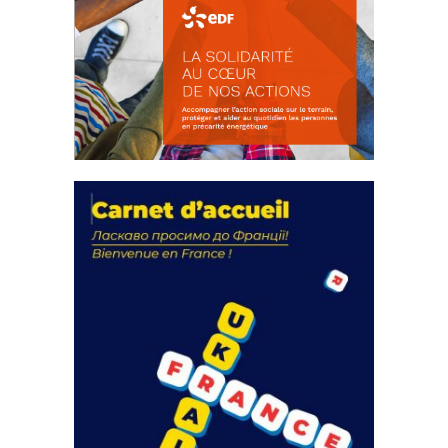
La solidarité au coeur de nos
actions
18 septembre 2023
105336 Total 0 Votes 0 0 Aidez-nous à
améliorer...
FEUILLETER