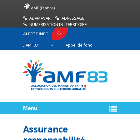
AMF (France)
ADAMAVAR
ADRESSAGE
NUMERISATION DU TERRITOIRE
ALERTE INFO
 PRESSE AMF83
Appel de fonds incendies de forêt
aires en première ligne
Menu
Assurance