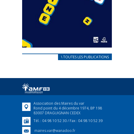
CARNET D’ACCUEIL
\ TOUTES LES PUBLICATIONS
FRANÇAIS/UKRAINIEN
25 avril 2022
Afin d’accompagner au mieux les réfugiés
ukrainiens arrivés en France,...
FEUILLETER
Association des Maires du var
Rond point du 4 décembre 1974, BP 198
83007 DRAGUIGNAN CEDEX
Tél. : 04 98 10 52 30 / Fax : 04 98 10 52 39
maires.var@wanadoo.fr