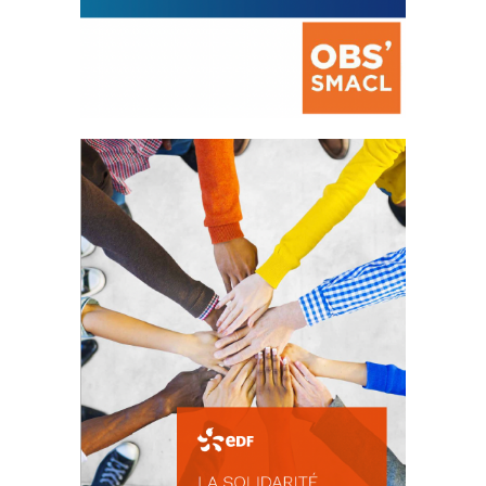
La prévention des conflits
d’intérêts
18 septembre 2023
105363 Total 0 Votes 0 0 Aidez-nous à
améliorer...
FEUILLETER