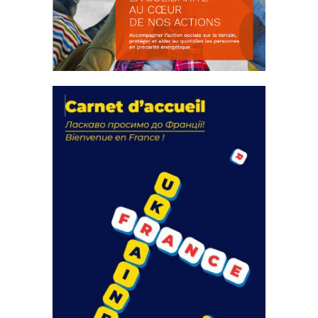
La solidarité au coeur de nos
actions
18 septembre 2023
105348 Total 0 Votes 0 0 Aidez-nous à
améliorer...
FEUILLETER