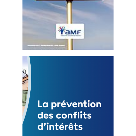
Statut de l’élu local
3 avril 2024
Mise à jour avril 2024 233087 Total 0 Votes
0...
FEUILLETER