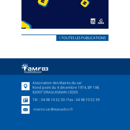
CARNET D’ACCUEIL
\ TOUTES LES PUBLICATIONS
FRANÇAIS/UKRAINIEN
25 avril 2022
Afin d’accompagner au mieux les réfugiés
ukrainiens arrivés en France,...
FEUILLETER
Association des Maires du var
Rond point du 4 décembre 1974, BP 198
83007 DRAGUIGNAN CEDEX
Tél. : 04 98 10 52 30 / Fax : 04 98 10 52 39
maires.var@wanadoo.fr