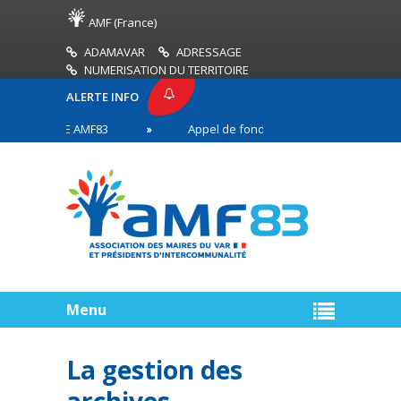
AMF (France)
ADAMAVAR
ADRESSAGE
NUMERISATION DU TERRITOIRE
ALERTE INFO
 PRESSE AMF83
Appel de fonds incendies de forêt
aires en première ligne
Menu
La gestion des