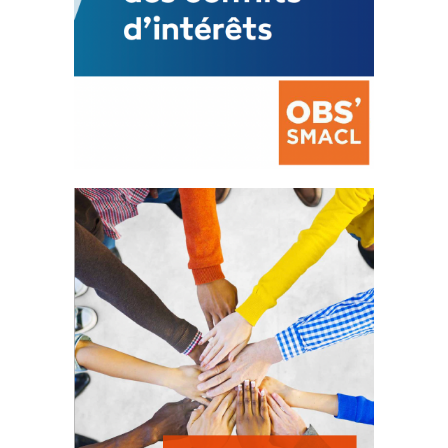
La prévention des conflits
d’intérêts
18 septembre 2023
105525 Total 0 Votes 0 0 Aidez-nous à
améliorer...
FEUILLETER