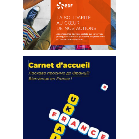
La solidarité au coeur de nos
actions
18 septembre 2023
105510 Total 0 Votes 0 0 Aidez-nous à
améliorer...
FEUILLETER