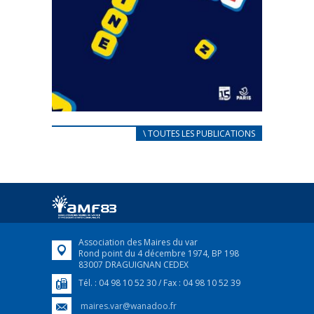
CARNET D’ACCUEIL
\ TOUTES LES PUBLICATIONS
FRANÇAIS/UKRAINIEN
25 avril 2022
Afin d’accompagner au mieux les réfugiés
ukrainiens arrivés en France,...
FEUILLETER
Association des Maires du var
Rond point du 4 décembre 1974, BP 198
83007 DRAGUIGNAN CEDEX
Tél. : 04 98 10 52 30 / Fax : 04 98 10 52 39
maires.var@wanadoo.fr