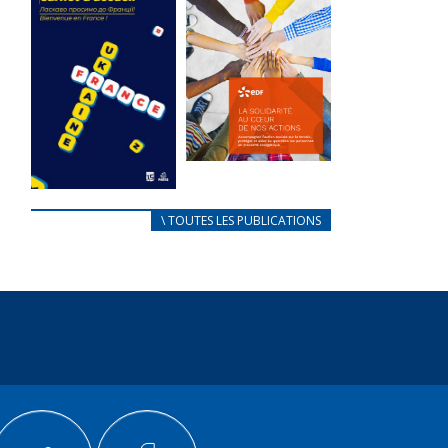
des conflits
l’élu local
d’intérêts
3 avril 2024
18 septembre 2023
Mise à jour avril
Fichier joint -
2024 Fichier joint -
Fichier 1 105304
Fichier 1 233028...
Total 0 Votes...
FEUILLETER
FEUILLETER
La solidarité
au coeur de
CARNET
\ TOUTES LES PUBLICATIONS
nos actions
D’ACCUEIL
18 septembre 2023
FRANÇAIS/UKRAINIEN
25 avril 2022
Fichier joint -
Fichier 1 105289
Afin
Total 0 Votes...
d’accompagner
au mieux les
FEUILLETER
réfugiés
ukrainiens arrivés
en France,...
FEUILLETER