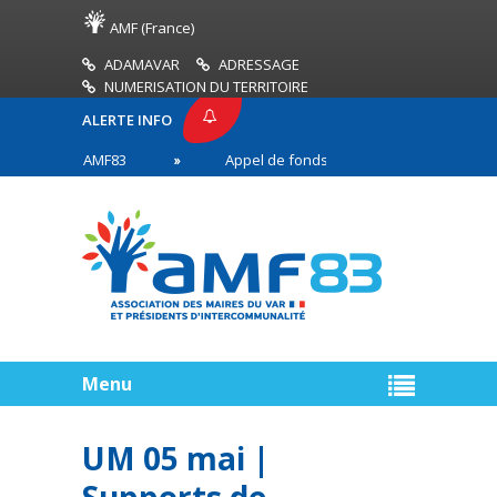
AMF (France)
ADAMAVAR
ADRESSAGE
NUMERISATION DU TERRITOIRE
ALERTE INFO
PRESSE AMF83
Appel de fonds incendies de forêt
res en première ligne
Menu
UM 05 mai |