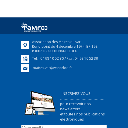
FRANÇAIS/UKRAINIEN
25 avril 2022
Afin d’accompagner au mieux les réfugiés
ukrainiens arrivés en France,...
FEUILLETER
Association des Maires du var
Rond point du 4 décembre 1974, BP 198
83007 DRAGUIGNAN CEDEX
Tél. : 04 98 10 52 30 / Fax : 04 98 10 52 39
maires.var@wanadoo.fr
INSCRIVEZ-VOUS
...................................................
pour recevoir nos
newsletters
et toutes nos publications
électroniques