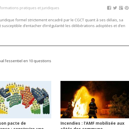
nformations pratiques et juridiques
juridique formel strictement encadré par le CGCT quant à ses délais, sa
 susceptible d’entacher d’irrégularité les délibérations adoptées et d’en
al l’essentiel en 10 questions
son pacte de
Incendies : l’AMF mobilisée aux
ance : construire une
côtés des commune...