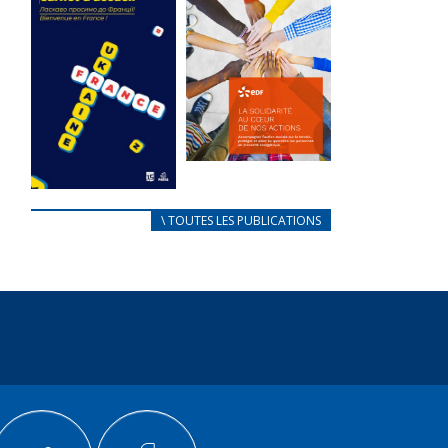
des conflits
l’élu local
d’intérêts
3 avril 2024
18 septembre 2023
Mise à jour avril
FEUILLETER
2024
FEUILLETER
La solidarité
au coeur de
CARNET
\ TOUTES LES PUBLICATIONS
nos actions
D’ACCUEIL
18 septembre 2023
FRANÇAIS/UKRAINIEN
25 avril 2022
FEUILLETER
Afin
d’accompagner
au mieux les
réfugiés
ukrainiens arrivés
en France,...
FEUILLETER