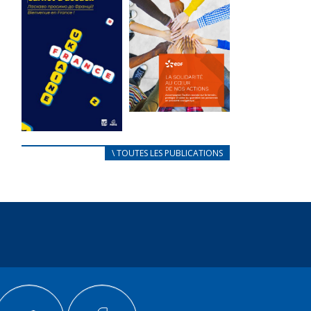
des conflits
l’élu local
d’intérêts
3 avril 2024
18 septembre 2023
Mise à jour avril
105121 Total 0
2024 232845
Votes 0 0 Aidez-
Total 0 Votes 0...
nous à
améliorer...
FEUILLETER
FEUILLETER
La solidarité
au coeur de
CARNET
\ TOUTES LES PUBLICATIONS
nos actions
D’ACCUEIL
18 septembre 2023
FRANÇAIS/UKRAINIEN
25 avril 2022
105106 Total 0
Votes 0 0 Aidez-
Afin
nous à
d’accompagner
améliorer...
au mieux les
réfugiés
FEUILLETER
ukrainiens arrivés
en France,...
FEUILLETER