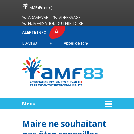
AMF (France)
ADAMAVAR
ADRESSAGE
NUMERISATION DU TERRITOIRE
ALERTE INFO
E PRESSE AMF83
Appel de fonds incendies de forêt
aires en première ligne
Menu
Maire ne souhaitant