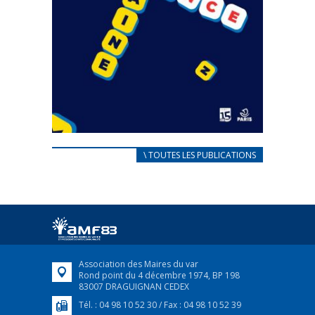
CARNET D’ACCUEIL
\ TOUTES LES PUBLICATIONS
FRANÇAIS/UKRAINIEN
25 avril 2022
Afin d’accompagner au mieux les réfugiés
ukrainiens arrivés en France,...
FEUILLETER
Association des Maires du var
Rond point du 4 décembre 1974, BP 198
83007 DRAGUIGNAN CEDEX
Tél. : 04 98 10 52 30 / Fax : 04 98 10 52 39