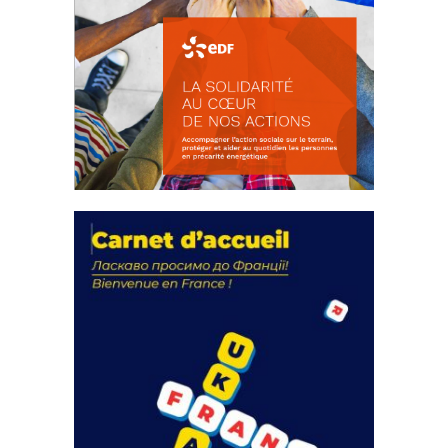
La solidarité au coeur de nos
actions
18 septembre 2023
105314 Total 0 Votes 0 0 Aidez-nous à
améliorer...
FEUILLETER