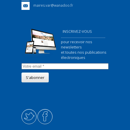
maires.var@wanadoo.fr
INSCRIVEZ-VOUS
...................................................
pour recevoir nos
newsletters
et toutes nos publications
électroniques