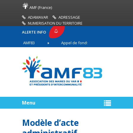
AMF (France)
ADAMAVAR
ADRESSAGE
NUMERISATION DU TERRITOIRE
ALERTE INFO
 PRESSE AMF83
Appel de fonds incendies de forêt
ires en première ligne
Menu
Modèle d’acte