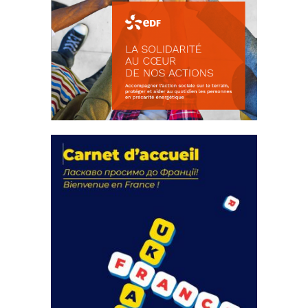
La solidarité au coeur de nos
actions
18 septembre 2023
105352 Total 0 Votes 0 0 Aidez-nous à
améliorer...
FEUILLETER