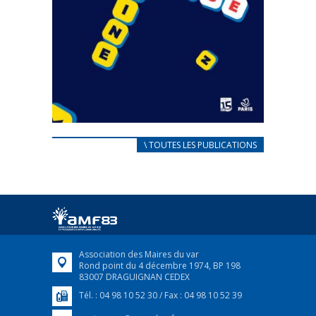
CARNET D’ACCUEIL
\ TOUTES LES PUBLICATIONS
FRANÇAIS/UKRAINIEN
25 avril 2022
Afin d’accompagner au mieux les réfugiés
ukrainiens arrivés en France,...
FEUILLETER
Association des Maires du var
Rond point du 4 décembre 1974, BP 198
83007 DRAGUIGNAN CEDEX
Tél. : 04 98 10 52 30 / Fax : 04 98 10 52 39