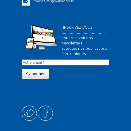
maires.var@wanadoo.fr
INSCRIVEZ-VOUS
...................................................
pour recevoir nos
newsletters
et toutes nos publications
électroniques