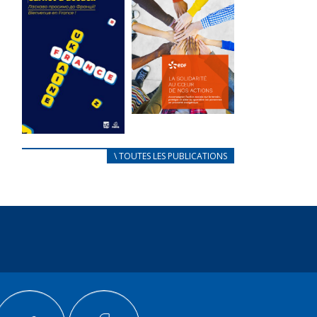
des conflits
l’élu local
d’intérêts
3 avril 2024
18 septembre 2023
Mise à jour avril
Fichier joint -
2024 Fichier joint -
Fichier 1 105337
Fichier 1 233061...
Total 0 Votes...
FEUILLETER
FEUILLETER
La solidarité
au coeur de
CARNET
\ TOUTES LES PUBLICATIONS
nos actions
D’ACCUEIL
18 septembre 2023
FRANÇAIS/UKRAINIEN
25 avril 2022
Fichier joint -
Fichier 1 105322
Afin
Total 0 Votes...
d’accompagner
au mieux les
FEUILLETER
réfugiés
ukrainiens arrivés
en France,...
FEUILLETER