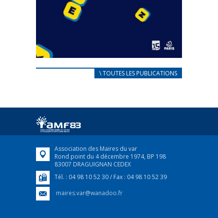
CARNET D’ACCUEIL
\ TOUTES LES PUBLICATIONS
FRANÇAIS/UKRAINIEN
25 avril 2022
Afin d’accompagner au mieux les réfugiés
ukrainiens arrivés en France,...
FEUILLETER
Association des Maires du var
Rond point du 4 décembre 1974, BP 198
83007 DRAGUIGNAN CEDEX
Tél. : 04 98 10 52 30 / Fax : 04 98 10 52 39
maires.var@wanadoo.fr