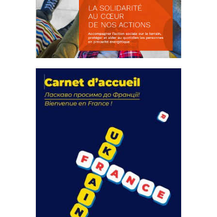
La solidarité au coeur de nos
actions
18 septembre 2023
105134 Total 0 Votes 0 0 Aidez-nous à
améliorer...
FEUILLETER