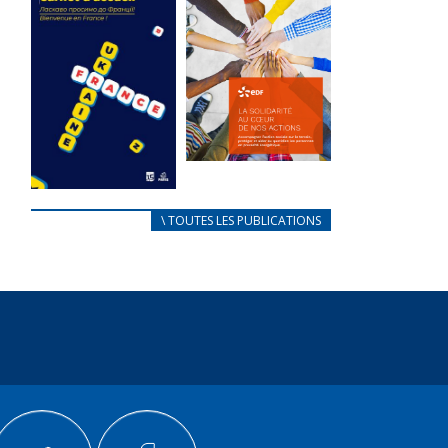
des conflits
l’élu local
d’intérêts
3 avril 2024
18 septembre 2023
Mise à jour avril
105226 Total 0
2024 232950
Votes 0 0 Aidez-
Total 0 Votes 0...
nous à
améliorer...
FEUILLETER
FEUILLETER
La solidarité
au coeur de
CARNET
\ TOUTES LES PUBLICATIONS
nos actions
D’ACCUEIL
18 septembre 2023
FRANÇAIS/UKRAINIEN
25 avril 2022
105211 Total 0
Votes 0 0 Aidez-
Afin
nous à
d’accompagner
améliorer...
au mieux les
réfugiés
FEUILLETER
ukrainiens arrivés
en France,...
FEUILLETER