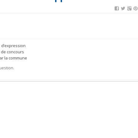
é d’expression
e de concours
 par la commune
uestion.