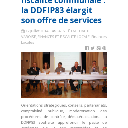
fiscalité communale :
la DDFIP83 élargit
son offre de services
17 juillet 2014
3436
ACTUALITE
VAROISE
,
FINANCES ET FISCALITE LOCALE
,
Finances
Locales
Orientations stratégiques, conseils, partenariats,
comptabilité publique, modernisation des
procédures de contrôle, dématérialisation… la
DDFIP83 souhaite approfondir le pacte de