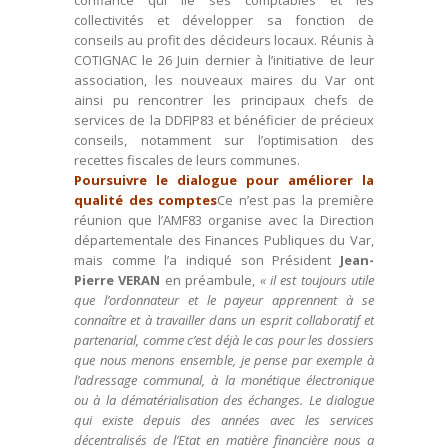
confiance qui lie ses comptables et les
collectivités et développer sa fonction de
conseils au profit des décideurs locaux. Réunis à
COTIGNAC le 26 Juin dernier à l’initiative de leur
association, les nouveaux maires du Var ont
ainsi pu rencontrer les principaux chefs de
services de la DDFIP83 et bénéficier de précieux
conseils, notamment sur l’optimisation des
recettes fiscales de leurs communes.
Poursuivre le dialogue pour améliorer la
qualité des comptes
Ce n’est pas la première
réunion que l’AMF83 organise avec la Direction
départementale des Finances Publiques du Var,
mais comme l’a indiqué son Président
Jean-
Pierre VERAN
en préambule,
« il est toujours utile
que l’ordonnateur et le payeur apprennent à se
connaître et à travailler dans un esprit collaboratif et
partenarial, comme c’est déjà le cas pour les dossiers
que nous menons ensemble, je pense par exemple à
l’adressage communal, à la monétique électronique
ou à la dématérialisation des échanges. Le dialogue
qui existe depuis des années avec les services
décentralisés de l’Etat en matière financière nous a