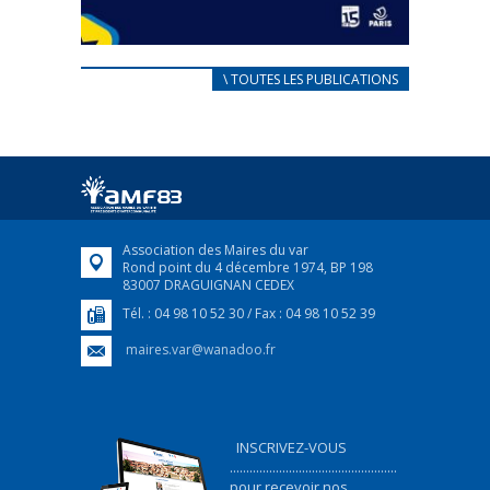
CARNET D’ACCUEIL
\ TOUTES LES PUBLICATIONS
FRANÇAIS/UKRAINIEN
25 avril 2022
Afin d’accompagner au mieux les réfugiés
ukrainiens arrivés en France,...
FEUILLETER
Association des Maires du var
Rond point du 4 décembre 1974, BP 198
83007 DRAGUIGNAN CEDEX
Tél. : 04 98 10 52 30 / Fax : 04 98 10 52 39
maires.var@wanadoo.fr
INSCRIVEZ-VOUS
...................................................
pour recevoir nos