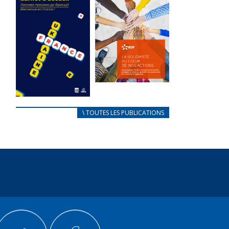
des conflits
l’élu local
d’intérêts
3 avril 2024
18 septembre 2023
Mise à jour avril
FEUILLETER
2024
FEUILLETER
La solidarité
au coeur de
CARNET
\ TOUTES LES PUBLICATIONS
nos actions
D’ACCUEIL
18 septembre 2023
FRANÇAIS/UKRAINIEN
25 avril 2022
FEUILLETER
Afin
d’accompagner
au mieux les
réfugiés
ukrainiens arrivés
en France,...
FEUILLETER