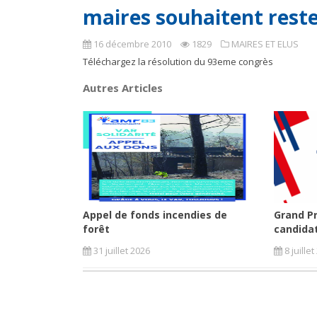
maires souhaitent reste
16 décembre 2010
1829
MAIRES ET ELUS
Téléchargez la résolution du 93eme congrès
Autres Articles
Appel de fonds incendies de
Grand Pr
forêt
candidat
31 juillet 2026
8 juille