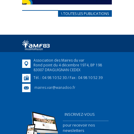
CARNET D’ACCUEIL
\ TOUTES LES PUBLICATIONS
FRANÇAIS/UKRAINIEN
25 avril 2022
Afin d’accompagner au mieux les réfugiés
ukrainiens arrivés en France,...
FEUILLETER
Association des Maires du var
Rond point du 4 décembre 1974, BP 198
83007 DRAGUIGNAN CEDEX
Tél. : 04 98 10 52 30 / Fax : 04 98 10 52 39
maires.var@wanadoo.fr
INSCRIVEZ-VOUS
...................................................
pour recevoir nos
newsletters