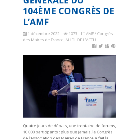
GÉNÉRALE DU
104ÈME CONGRÈS DE
L’AMF
1 décembre 2022
1073
AMF / Congrès
des Maires de France
,
AU FIL DE L'ACTU
Quatre jours de débats, une trentaine de forums,
10 000 participants : plus que jamais, le Congrès
de l’Association des Maires de France a fait la