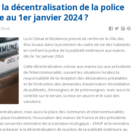
a décentralisation de la police
e au 1er janvier 2024 ?
Climat
La loi Climat et Résilience prévoit de renforcer le rôle des
élus locaux dans la protection du cadre de vie des habitants
en confiant la police de la publicité extérieure aux maires
dès le 1er janvier 2024.
Cette décentralisation octroie aux maires (ou aux président
de l’intercommunalité, suivant les situations locales) la
responsabilité de la réception des déclarations préalables
et de l’instruction des demandes d’autorisation d’installation
de publicités, d’enseignes et de préenseignes, mais aussi le
contrôle sur le terrain, la mise en œuvre et le suivi des
sanctions.
centralisation, mais aussi la place des communes et intercommunalités
en place localement, l’Association des maires de France et des présidents
at concernés (ministère de la transition écologique – DHUP et le ministère
e préparer à la décentralisation de la police de la publicité extérieure au