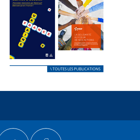
des conflits
l’élu local
d’intérêts
3 avril 2024
18 septembre 2023
Mise à jour avril
FEUILLETER
2024
FEUILLETER
La solidarité
au coeur de
CARNET
\ TOUTES LES PUBLICATIONS
nos actions
D’ACCUEIL
18 septembre 2023
FRANÇAIS/UKRAINIEN
25 avril 2022
FEUILLETER
Afin
d’accompagner
au mieux les
réfugiés
ukrainiens arrivés
en France,...
FEUILLETER