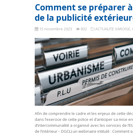
Comment se préparer à l
de la publicité extérieur
15 novembre 2023
832
ACTUALITE VAROISE
,
Afin de comprendre le cadre et les enjeux de cette dé
dans l’exercice de cette police et d’anticiper sa mise 
d’intercommunalité a organisé avec les services de l’Et
de l’intérieur – DGCL) un webinaire intitulé : Comment s