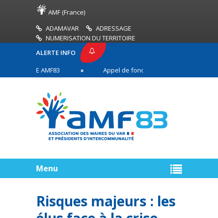
AMF (France)
ADAMAVAR
ADRESSAGE
NUMERISATION DU TERRITOIRE
ALERTE INFO
 PRESSE AMF83
Appel de fonds incendies de forêt
aires en première ligne
Menu
Risques majeurs : les