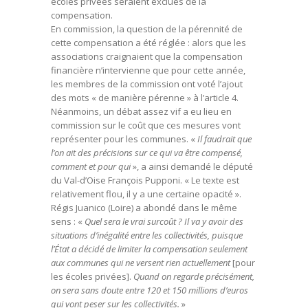
écoles privées seraient exclues de la
compensation.
En commission, la question de la pérennité de
cette compensation a été réglée : alors que les
associations craignaient que la compensation
financière n’intervienne que pour cette année,
les membres de la commission ont voté l’ajout
des mots « de manière pérenne » à l’article 4.
Néanmoins, un débat assez vif a eu lieu en
commission sur le coût que ces mesures vont
représenter pour les communes. «
Il faudrait que
l’on ait des précisions sur ce qui va être compensé,
comment et pour qui
», a ainsi demandé le député
du Val-d’Oise François Pupponi. « Le texte est
relativement flou, il y a une certaine opacité ».
Régis Juanico (Loire) a abondé dans le même
sens : «
Quel sera le vrai surcoût ? Il va y avoir des
situations d’inégalité entre les collectivités, puisque
l’État a décidé de limiter la compensation seulement
aux communes qui ne versent rien actuellement
[pour
les écoles privées].
Quand on regarde précisément,
on sera sans doute entre 120 et 150 millions d’euros
qui vont peser sur les collectivités.
»