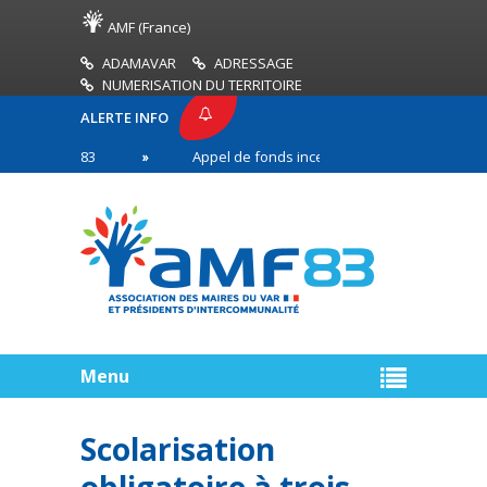
AMF (France)
ADAMAVAR
ADRESSAGE
NUMERISATION DU TERRITOIRE
ALERTE INFO
E AMF83
Appel de fonds incendies de forêt
Ré
 première ligne
Menu
Scolarisation