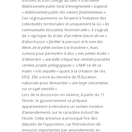
d’écoles et d’un collège au sein «
d’un même
établissement public local d’enseignement
» baptisé
«
établissement public des savoirs fondamentaux
».
Ces regroupements se feraient à l’initiative des
collectivités territoriales et uniquement là où «
les
communautés éducatives l’estiment utile
». Il s’agirait
de «
regrouper les écoles d’un même bassin de vie
»,
d’abord pour «
faciliter le parcours et le suivi des
élèves de la petite section à la troisième
», mais
surtout pour permettre à des «
très petites écoles
»
d’atteindre «
une taille critique leur rendant possibles
certains projets pédagogiques
». L’AMF se dit ce
matin «
très inquiète
» quant à la création de ces
EPLE. Elle a écrit au ministre de l’Éducation
nationale pour demander «
une large concertation
sur ce sujet sensible
».
Lors de la discussion en séance, à partir du 11
février, le gouvernement se prépare
apparemment à introduire un certain nombre
d’amendements sur le caractère inclusif de
l’école. Cette annonce a provoqué l’ire des
députés de l’opposition, car l’introduction de
mesures importantes par amendements en