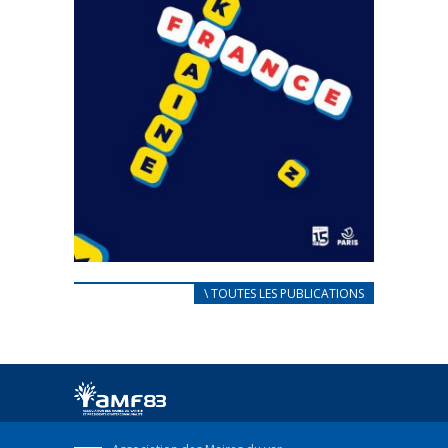
CARNET D’ACCUEIL
\ TOUTES LES PUBLICATIONS
FRANÇAIS/UKRAINIEN
25 avril 2022
Afin d’accompagner au mieux les réfugiés
ukrainiens arrivés en France,...
FEUILLETER