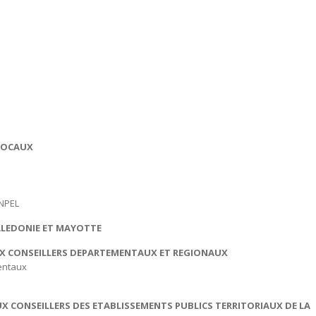
 LOCAUX
ec
 par rente FONPEL
VELLE-CALEDONIE ET MAYOTTE
 AUX CONSEILLERS DEPARTEMENTAUX ET REGIONAUX
artementaux
lers régionaux
 AUX CONSEILLERS DES ETABLISSEMENTS PUBLICS TERRITORIAUX DE LA