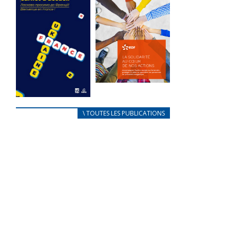
des conflits
l’élu local
d’intérêts
3 avril 2024
18 septembre 2023
Mise à jour avril
FEUILLETER
2024
FEUILLETER
La solidarité
au coeur de
CARNET
\ TOUTES LES PUBLICATIONS
nos actions
D’ACCUEIL
18 septembre 2023
FRANÇAIS/UKRAINIEN
25 avril 2022
FEUILLETER
Afin
d’accompagner
au mieux les
réfugiés
ukrainiens arrivés
en France,...
FEUILLETER