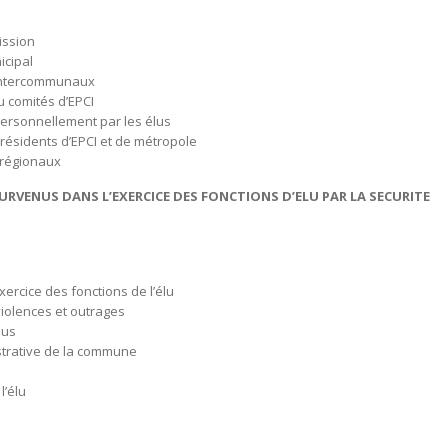
 de mission
 municipal
 et intercommunaux
 ou comités d’EPCI
personnellement par les élus
 présidents d’EPCI et de métropole
mentaux et régionaux
SURVENUS DANS L’EXERCICE DES FONCTIONS D’ELU PAR LA SECURITE
ge
ercice des fonctions de l’élu
 les violences et outrages
lus
ministrative de la commune
l’élu