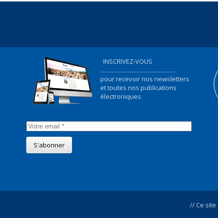
INSCRIVEZ-VOUS
...................................................
pour recevoir nos newsletters
et toutes nos publications
électroniques
// Ce site