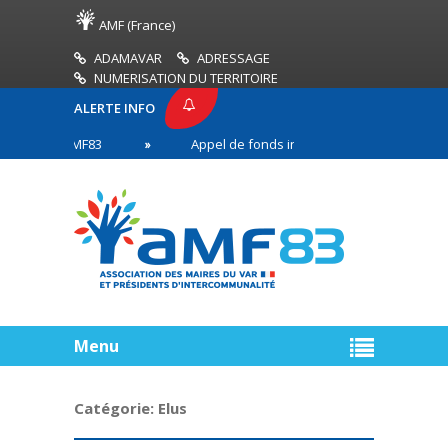
AMF (France)
ADAMAVAR
ADRESSAGE
NUMERISATION DU TERRITOIRE
ALERTE INFO
SSE AMF83
Appel de fonds incendies de forêt
 en première ligne
Menu
Catégorie:
Elus