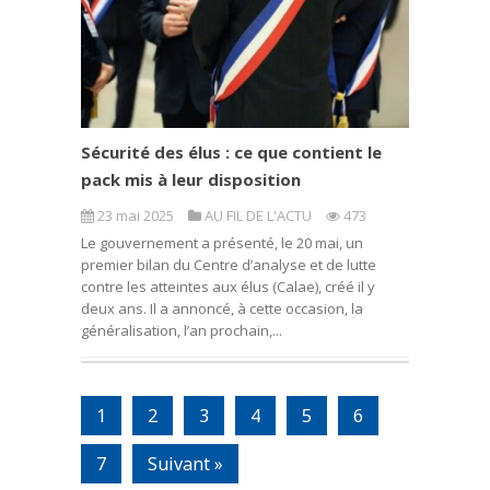
Sécurité des élus : ce que contient le
pack mis à leur disposition
23 mai 2025
AU FIL DE L'ACTU
473
Le gouvernement a présenté, le 20 mai, un
premier bilan du Centre d’analyse et de lutte
contre les atteintes aux élus (Calae), créé il y
deux ans. Il a annoncé, à cette occasion, la
généralisation, l’an prochain,...
1
2
3
4
5
6
7
Suivant »