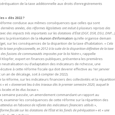
péréquation de la taxe additionnelle aux droits d’enregistrements
es » dès 2022 ?
tte réforme conduise aux mêmes conséquences que celles qui sont
 dernières années, des réformes législatives ont induit à plusieurs reprises des
e avec des impacts très importants sur les dotations d’État (DGF, DSR, DSU, DNP…
dans la présentation de la
réunion d’information
qu’elle organise demain
dget, sur les conséquences de la disparition de la taxe d’habitation. «
Cela
 la taxe professionnelle, en 2012 à la suite de la disparition définitive de la taxe
e des fusions de communautés imposées par la loi Notre
», rappelle
hel Klopfer, expert en finances publiques, présentera les premières
 neutralisation ou d’adaptation des indicateurs de richesse, une
écutive à cette réforme fiscale qui doit devenir effective au 1er janvier
c un an de décalage, soit à compter de 2022).
 réforme, sur les indicateurs financiers des collectivités et la répartitio
es
» et «
donneront lieu à des travaux dès le premier semestre 2020, auquel le
locales et les élus locaux
».
n, la semaine passée, un amendement commandant un rapport au
t, examiner les conséquences de cette réforme sur la répartition des
 attendus en l’absence de refonte des indicateurs financiers utilisés
»,
éforme fiscale sur les dotations de l’État et les fonds de péréquation
» et «
une