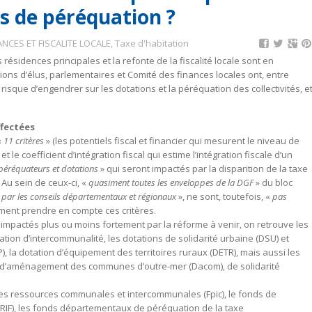
ds de péréquation ?
ANCES ET FISCALITE LOCALE
,
Taxe d'habitation
 résidences principales et la refonte de la fiscalité locale sont en
ions d’élus, parlementaires et Comité des finances locales ont, entre
isque d’engendrer sur les dotations et la péréquation des collectivités, e
ffectées
«
11 critères
» (les potentiels fiscal et financier qui mesurent le niveau de
et le coefficient d’intégration fiscal qui estime l’intégration fiscale d’un
 péréquateurs et dotations
» qui seront impactés par la disparition de la taxe
 Au sein de ceux-ci, «
quasiment toutes les enveloppes de la DGF
» du bloc
 par les conseils départementaux et régionaux
», ne sont, toutefois, «
pas
ement prendre en compte ces critères.
re impactés plus ou moins fortement par la réforme à venir, on retrouve les
otation d’intercommunalité, les dotations de solidarité urbaine (DSU) et
), la dotation d’équipement des territoires ruraux (DETR), mais aussi les
DPV), d’aménagement des communes d’outre-mer (Dacom), de solidarité
es ressources communales et intercommunales (Fpic), le fonds de
SRIF), les fonds départementaux de péréquation de la taxe