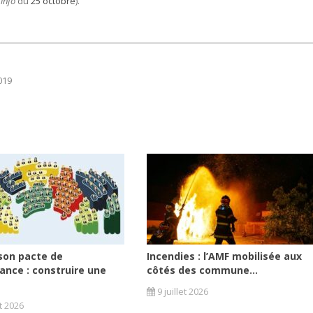
info
du
25 octobre
).
019
son pacte de
Incendies : l’AMF mobilisée aux
ance : construire une
côtés des commune...
9 juillet 2026
et 2026