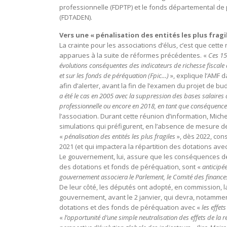
professionnelle (FDPTP) et le fonds départemental de 
(FDTADEN).
Vers une « pénalisation des entités les plus fragil
La crainte pour les associations d’élus, c’est que ce
apparues à la suite de réformes précédentes. «
Ces 15
évolutions conséquentes des indicateurs de richesse fiscal
et sur les fonds de péréquation (Fpic…)
», explique l’AMF 
afin d’alerter, avant la fin de l’examen du projet de bu
a été le cas en 2005 avec la suppression des bases salaires de
professionnelle ou encore en 2018, en tant que conséquenc
l’association. Durant cette réunion d’information, Mic
simulations qui préfigurent, en l’absence de mesure de
«
pénalisation des entités les plus fragiles
», dès 2022, cons
2021 (et qui impactera la répartition des dotations ave
Le gouvernement, lui, assure que les conséquences de la
des dotations et fonds de péréquation, sont «
anticipé
gouvernement associera le Parlement, le Comité des finances 
De leur côté, les députés ont adopté, en commissio
gouvernement, avant le 2 janvier, qui devra, notammen
dotations et des fonds de péréquation avec «
les effets
«
l’opportunité d’une simple neutralisation des effets de la r