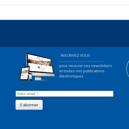
INSCRIVEZ-VOUS
...................................................
pour recevoir nos newsletters
et toutes nos publications
électroniques