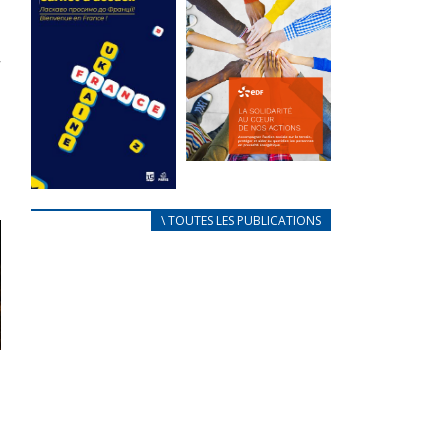
des conflits
l’élu local
d’intérêts
3 avril 2024
18 septembre 2023
Mise à jour avril
FEUILLETER
2024
FEUILLETER
La solidarité
au coeur de
CARNET
\ TOUTES LES PUBLICATIONS
nos actions
D’ACCUEIL
18 septembre 2023
FRANÇAIS/UKRAINIEN
25 avril 2022
FEUILLETER
Afin
d’accompagner
au mieux les
réfugiés
ukrainiens arrivés
en France,...
FEUILLETER