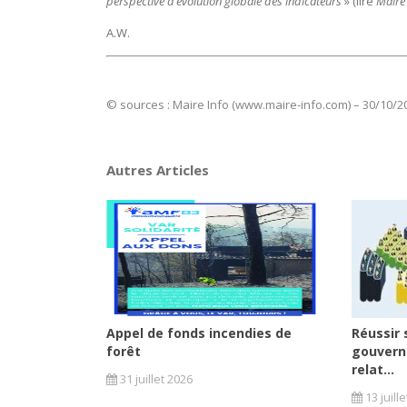
perspective d’évolution globale des indicateurs
» (lire
Maire 
A.W.
© sources : Maire Info (www.maire-info.com) – 30/10/2
Autres Articles
Appel de fonds incendies de
Réussir 
forêt
gouvern
relat...
31 juillet 2026
13 juill