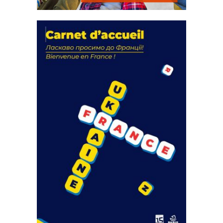
La solidarité au coeur de nos
actions
18 septembre 2023
Latest PostsCOMMUNIQUÉ DE PRESSE
AMF83Appel de fonds incendies de
forêtRéussir...
FEUILLETER