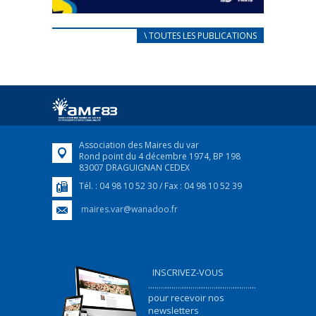
CARNET D’ACCUEIL
\ TOUTES LES PUBLICATIONS
FRANÇAIS/UKRAINIEN
25 avril 2022
Afin d’accompagner au mieux les réfugiés
ukrainiens arrivés en France,...
FEUILLETER
Association des Maires du var
Rond point du 4 décembre 1974, BP 198
83007 DRAGUIGNAN CEDEX
Tél. : 04 98 10 52 30 / Fax : 04 98 10 52 39
maires.var@wanadoo.fr
INSCRIVEZ-VOUS
...................................................
pour recevoir nos
newsletters