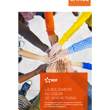
La prévention des conflits
d’intérêts
18 septembre 2023
Latest PostsCOMMUNIQUÉ DE PRESSE
AMF83Appel de fonds incendies de
forêtRéussir...
FEUILLETER