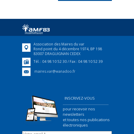
FRANÇAIS/UKRAINIEN
25 avril 2022
Afin d’accompagner au mieux les réfugiés
ukrainiens arrivés en France,...
FEUILLETER
Association des Maires du var
Rond point du 4 décembre 1974, BP 198
83007 DRAGUIGNAN CEDEX
Tél. : 04 98 10 52 30 / Fax : 04 98 10 52 39
maires.var@wanadoo.fr
INSCRIVEZ-VOUS
...................................................
pour recevoir nos
newsletters
et toutes nos publications
électroniques