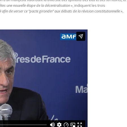
tes une nouvelle étape de la décentralisation
», indiquent les trois
9 afin de verser ce ‘’pacte girondin’’ aux débats de la révision constitutionnelle
»,