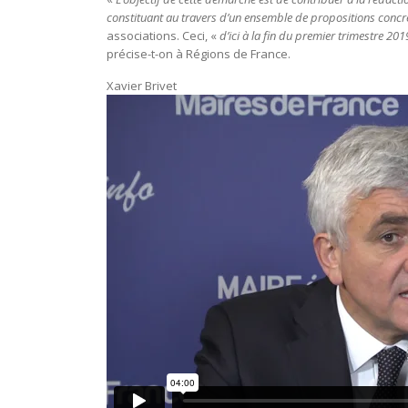
constituant au travers d’un ensemble de propositions concrè
associations. Ceci, «
d’ici à la fin du premier trimestre 201
précise-t-on à Régions de France.
Xavier Brivet