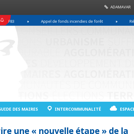
ADAMAVAR
F83
Appel de fonds incendies de forêt
Réussir
GUIDE DES MAIRES
INTERCOMMUNALITÉ
ESPAC
rire une « nouvelle étape » de la