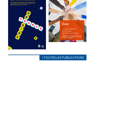
des conflits
l’élu local
d’intérêts
3 avril 2024
18 septembre 2023
Mise à jour avril
FEUILLETER
2024
FEUILLETER
La solidarité
au coeur de
CARNET
\ TOUTES LES PUBLICATIONS
nos actions
D’ACCUEIL
18 septembre 2023
FRANÇAIS/UKRAINIEN
25 avril 2022
FEUILLETER
Afin
d’accompagner
au mieux les
réfugiés
ukrainiens arrivés
en France,...
FEUILLETER