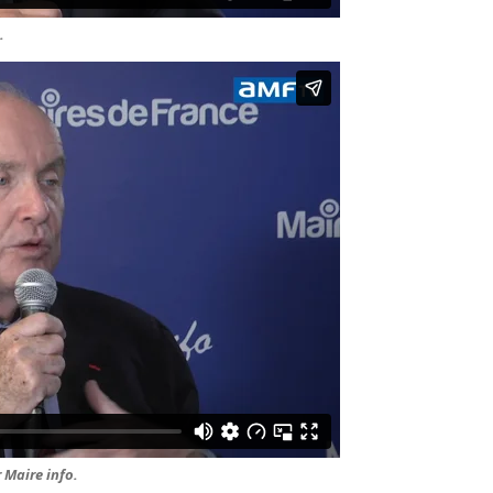
.
 Maire info.