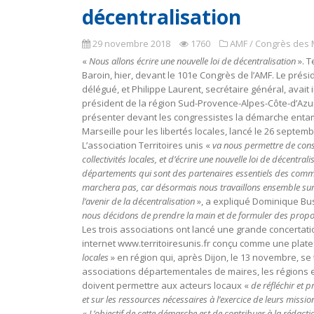
décentralisation
29 novembre 2018
1760
AMF / Congrès des 
«
Nous allons écrire une nouvelle loi de décentralisation
». T
Baroin, hier, devant le 101e Congrès de l’AMF. Le prés
délégué, et Philippe Laurent, secrétaire général, avai
président de la région Sud-Provence-Alpes-Côte-d’Azur
présenter devant les congressistes la démarche entamé
Marseille pour les libertés locales, lancé le 26 septemb
L’association Territoires unis «
va nous permettre de const
collectivités locales, et d’écrire une nouvelle loi de décentrali
départements qui sont des partenaires essentiels des com
marchera pas, car désormais nous travaillons ensemble sur to
l’avenir de la décentralisation
», a expliqué Dominique Bu
nous décidons de prendre la main et de formuler des propo
Les trois associations ont lancé une grande concertati
internet www.territoiresunis.fr conçu comme une platefo
locales
» en région qui, après Dijon, le 13 novembre, s
associations départementales de maires, les régions 
doivent permettre aux acteurs locaux «
de réfléchir et 
et sur les ressources nécessaires à l’exercice de leurs missio
«
L’objectif de cette démarche est de contribuer à la rédaction