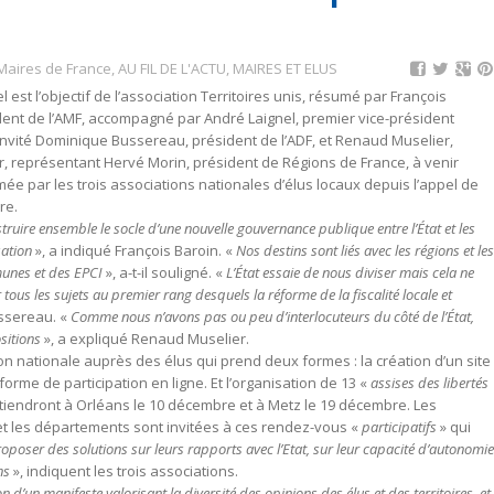
Maires de France
,
AU FIL DE L'ACTU
,
MAIRES ET ELUS
el est l’objectif de l’association Territoires unis, résumé par François
ident de l’AMF, accompagné par André Laignel, premier vice-président
t invité Dominique Bussereau, président de l’ADF, et Renaud Muselier,
, représentant Hervé Morin, président de Régions de France, à venir
e par les trois associations nationales d’élus locaux depuis l’appel de
re.
ruire ensemble le socle d’une nouvelle gouvernance publique entre l’État et les
sation
», a indiqué François Baroin. «
Nos destins sont liés avec les régions et les
munes et des EPCI
», a-t-il souligné. «
L’État essaie de nous diviser mais cela ne
us les sujets au premier rang desquels la réforme de la fiscalité locale et
ssereau. «
Comme nous n’avons pas ou peu d’interlocuteurs du côté de l’État,
sitions
», a expliqué Renaud Muselier.
on nationale auprès des élus qui prend deux formes : la création d’un site
rme de participation en ligne. Et l’organisation de 13 «
assises des libertés
e tiendront à Orléans le 10 décembre et à Metz le 19 décembre. Les
et les départements sont invitées à ces rendez-vous «
participatifs
» qui
proposer des solutions sur leurs rapports avec l’Etat, sur leur capacité d’autonomie
ns
», indiquent les trois associations.
 d’un manifeste valorisant la diversité des opinions des élus et des territoires, et