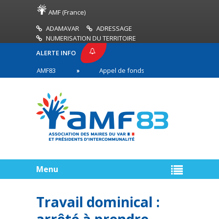
AMF (France)
ADAMAVAR
ADRESSAGE
NUMERISATION DU TERRITOIRE
ALERTE INFO
PRESSE AMF83
Appel de fonds incendies de forêt
res en première ligne
Menu
Travail dominical :