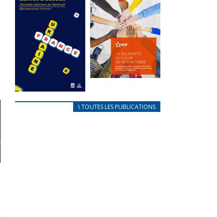
des conflits
l’élu local
d’intérêts
3 avril 2024
18 septembre 2023
Mise à jour avril
FEUILLETER
2024
FEUILLETER
La solidarité
au coeur de
CARNET
\ TOUTES LES PUBLICATIONS
nos actions
D’ACCUEIL
18 septembre 2023
FRANÇAIS/UKRAINIEN
25 avril 2022
FEUILLETER
Afin
d’accompagner
au mieux les
réfugiés
ukrainiens arrivés
en France,...
FEUILLETER