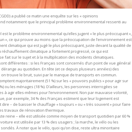
GDD) a publié ce matin une enquête sur les « opinions
end notamment que le principal problème environnemental ressenti au
est le problème environnemental qu’elles jugent « le plus préoccupant »,
un », ce qui prouve au moins que la préoccupation de l’environnement est
nt climatique qui est jugé le plus préoccupant, juste devant la qualité de
du réchauffement climatique a fortement progressé, ce qui est
 fait sur le sujet et à la multiplication des incidents climatiques.
ont différentes : si les Français sont concernés d’un point de vue général
es dérange au quotidien. En tête (et ce depuis plusieurs années) des
 on trouve le bruit, suivi par le manque de transports en commun.
ptent majoritairement (51 %) sur les « pouvoirs publics » pour agir sur
 %) ou les ménages (18 %). D’ailleurs, les personnes interrogées se
nes à agir elles-mêmes pour l’environnement. Non par mauvaise volonté,
ue, par exemple, 34 % des Français estiment que leur logement est
 dire – de baisser le chauffage « toujours » ou « très souvent » pour faire
es travaux de rénovation thermique.
este reine – elle est utilisée comme moyen de transport quotidien par 60 %
ture est utilisée par 13 % des usagers ; la marche, le vélo ou les
ondés. À noter que le vélo, quoi qu’on dise, reste ultra minoritaire