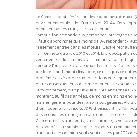
Le Commissariat général au développement durable (C
environnementales des Français en 2014 ». On y appr
quotidien par les Français reste le bruit.
Lorsque l’on demande aux personnes interrogées quel 
il faut d’abord noter que moins de 3% répondent « auc
réellement entrée dans les mœurs. C’est le réchauffeme
l’air. On note qu’entre 2010 et 2014, la préoccupation 
certainement dû à la fois à la communication forte qui se
Lorsque l’on passe à la vie quotidienne, les réponses s
par le réchauffement climatique, ce n’est pas ce qui l
problèmes jugés préoccupants « dans votre quartier »,
Autres enseignements de cette enquête : les sondés com
l’environnement, bien plus que sur les entreprises (26
montrent, au fil des années, de moins en moins encli
mais en général pour des raisons budgétaires. Alors q
thermiquement mal isolé, 73 % choisissent – si l’on peut
des économies d’énergie, plutôt que d’entreprendre d
Concernant les transports, sans surprise, la voiture r
des sondés. La combinaison transports en commun et voi
transports en commun seuls sont utilisés par 27 % des s