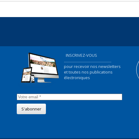
INSCRIVEZ-VOUS
...................................................
pour recevoir nos newsletters
et toutes nos publications
électroniques