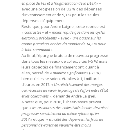
en place du Fsil et à l’augmentation de la DETR
» –
avec une progression de 8,2 % des dépenses
d’investissement et de 9,3 % pour les seules
dépenses d’équipement.
Reste que, pour André Laignel, cette reprise est
«
contrastée
» et «
moins rapide que dans les cycles
électoraux précédents
» avec «
une baisse sur les
quatre premières années du mandat de 14,2 % pour
le bloc communal
».
Au final, l’épargne brute a de nouveau progressé
dans tous les niveaux de collectivités (+5 %) mais
leurs capacités de financement ont, quant à
elles, baissé de «
manière significative
» (-73 %)
bien qu’elles se soient établies à 1,1 milliard
d’euros en 2017. «
Un rétrécissement des marges
qui nécessite de revoir le partage de l’effort entre l’État
et les collectivités
», demande André Laignel.
A noter que, pour 2018, l’Observatoire prévoit
que «
les ressources des collectivités locales devraient
progresser sensiblement au même rythme qu’en
2017
» et que, «
du côté des dépenses, les frais de
personnel devraient en revanche être moins