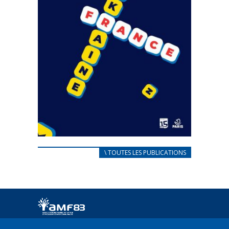
CARNET D’ACCUEIL
\ TOUTES LES PUBLICATIONS
FRANÇAIS/UKRAINIEN
25 avril 2022
Afin d’accompagner au mieux les réfugiés
ukrainiens arrivés en France,...
FEUILLETER