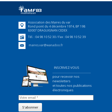
Afin d’accompagner au mieux les réfugiés
ukrainiens arrivés en France,...
FEUILLETER
Association des Maires du var
Rond point du 4 décembre 1974, BP 198
83007 DRAGUIGNAN CEDEX
Tél. : 04 98 10 52 30 / Fax : 04 98 10 52 39
maires.var@wanadoo.fr
INSCRIVEZ-VOUS
...................................................
pour recevoir nos
newsletters
et toutes nos publications
électroniques