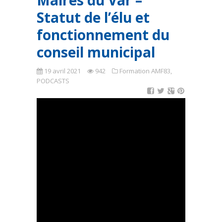
Maires du Var –
Statut de l’élu et
fonctionnement du
conseil municipal
19 avril 2021
942
Formation AMF83
,
PODCASTS