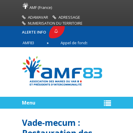
AMF (France)
ADAMAVAR
ADRESSAGE
NUMERISATION DU TERRITOIRE
ALERTE INFO
PRESSE AMF83
Appel de fonds incendies de forêt
res en première ligne
Menu
Vade-mecum :