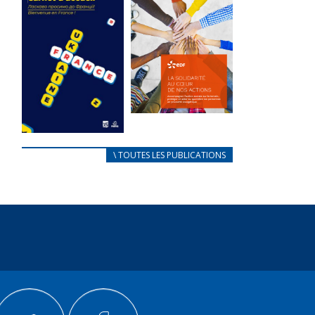
des conflits
l’élu local
d’intérêts
3 avril 2024
18 septembre 2023
Mise à jour avril
FEUILLETER
2024
FEUILLETER
La solidarité
au coeur de
CARNET
\ TOUTES LES PUBLICATIONS
nos actions
D’ACCUEIL
18 septembre 2023
FRANÇAIS/UKRAINIEN
25 avril 2022
FEUILLETER
Afin
d’accompagner
au mieux les
réfugiés
ukrainiens arrivés
en France,...
FEUILLETER