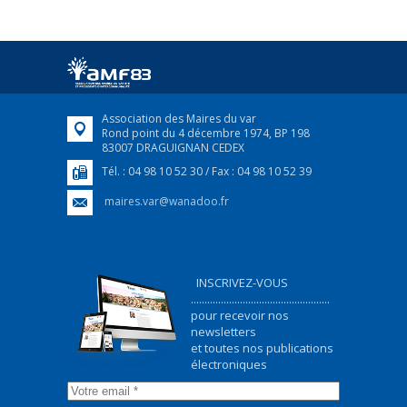
25 avril 2022
Afin d’accompagner au mieux les réfugiés
ukrainiens arrivés en France,...
FEUILLETER
Association des Maires du var
Rond point du 4 décembre 1974, BP 198
83007 DRAGUIGNAN CEDEX
Tél. : 04 98 10 52 30 / Fax : 04 98 10 52 39
maires.var@wanadoo.fr
INSCRIVEZ-VOUS
...................................................
pour recevoir nos
newsletters
et toutes nos publications
électroniques