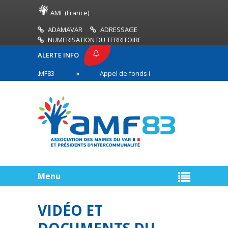
AMF (France)
ADAMAVAR
ADRESSAGE
NUMERISATION DU TERRITOIRE
ALERTE INFO
RESSE AMF83
Appel de fonds incendies de forêt
es en première ligne
Menu
VIDÉO ET