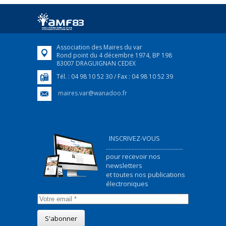
Afin d’accompagner au mieux les réfugiés
ukrainiens arrivés en France,...
FEUILLETER
Association des Maires du var
Rond point du 4 décembre 1974, BP 198
83007 DRAGUIGNAN CEDEX
Tél. : 04 98 10 52 30 / Fax : 04 98 10 52 39
maires.var@wanadoo.fr
INSCRIVEZ-VOUS
...................................................
pour recevoir nos
newsletters
et toutes nos publications
électroniques